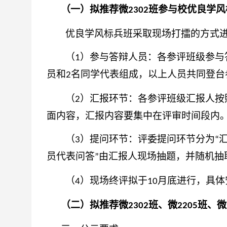
（一）拟推荐微
班参与校优良学风
2302
优良学风标兵班采取现场打擂的方式
（
）参与答辩人员：各参评班级参与
1
员和
名同学代表组成，以上人员共同登台
2
（
）汇报环节：各参评班级汇报人按
2
面内容，汇报内容要集中在评审时间段内
（
）提问环节：评委提问环节分为
3
“
员代表问答
由汇报人现场抽题，并随机抽
”
（
）现场终评拟于
月底进行，具体
4
10
（二）拟推荐微
班、微
班、微
2302
220
5