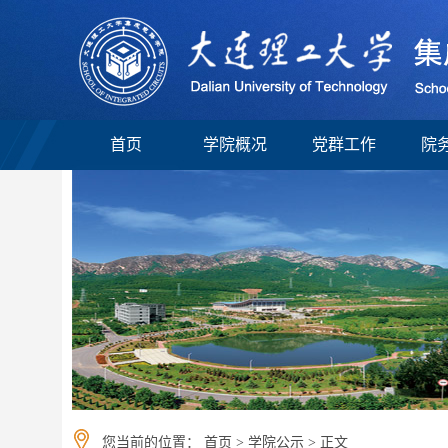
首页
学院概况
党群工作
院
您当前的位置：
首页
>
学院公示
> 正文