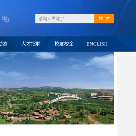
动态
人才招聘
校友校企
ENGLISH