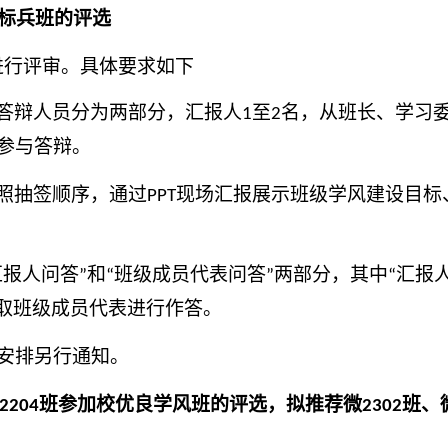
标兵班的评选
进行评审。具体要求如下
答辩人员分为两部分，汇报人
至
名，从班长、学习
1
2
参与答辩。
照抽签顺序，通过
现场汇报展示班级学风建设目标
PPT
。
汇报人问答
和
班级成员代表问答
两部分，其中
汇报
”
“
”
“
取班级成员代表进行作答。
安排另行通知。
班参加校优良学风班的评选，
拟
推荐微
班、
2
204
2302