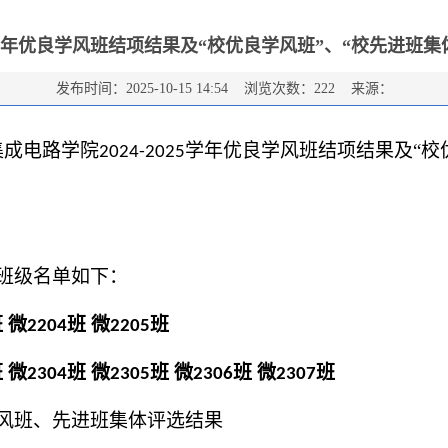
25学年优良学风班结项结果及“校优良学风班”、“校先进班
发布时间：2025-10-15 14:54 浏览次数：
222
来源：
集成电路学院
学年优良学风班结项结果及“校优
2024-2025
班级名单如下：
 微
班 微
班
2204
2205
 微
班 微
班 微
班 微
班
2304
2305
2306
2307
风班、先进班集体评选结果